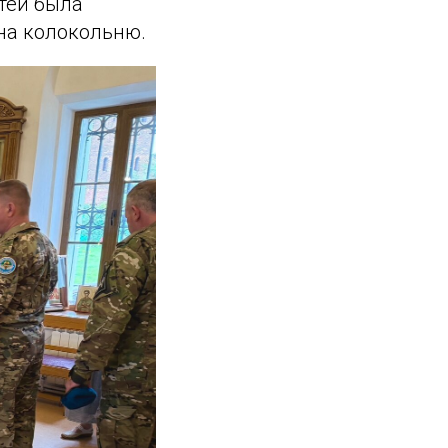
тей была
на колокольню.