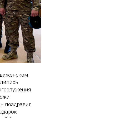
здвиженском
олились
Богослужения
дёжи
ин поздравил
подарок