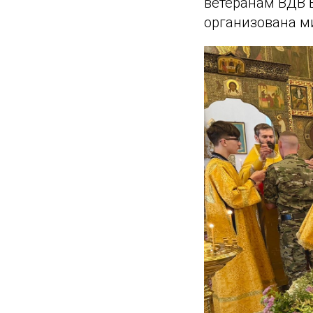
ветеранам ВДВ 
организована м