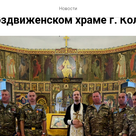
 «Братство десанта» в
Новости
здвиженском храме г. Ко