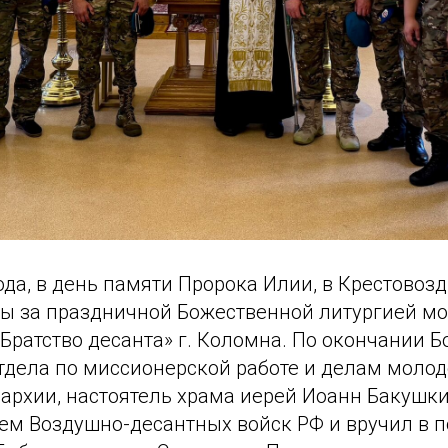
года, в день памяти Пророка Илии, в Крестово
ны за праздничной Божественной литургией м
Братство десанта» г. Коломна. По окончании 
тдела по миссионерской работе и делам моло
архии, настоятель храма иерей Иоанн Бакушк
ием Воздушно-десантных войск РФ и вручил в 